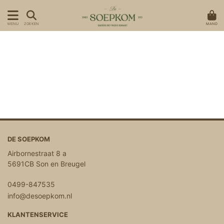
MAND
MENU
ZOEKEN
DE SOEPKOM
Airbornestraat 8 a
5691CB Son en Breugel
0499-847535
info@desoepkom.nl
KLANTENSERVICE